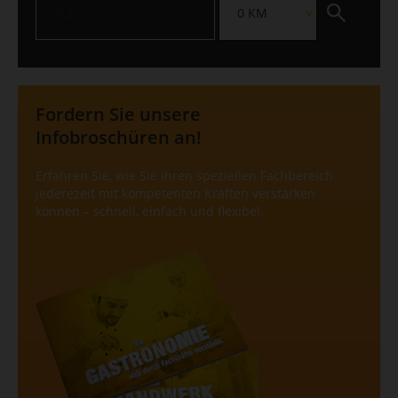
Publishern verwendet, um personalisierte Werbung
Publishern verwendet, um personalisierte Werbung
anzuzeigen. Sie tun dies, indem sie Besucher über
anzuzeigen. Sie tun dies, indem sie Besucher über
Websites hinweg verfolgen.
Websites hinweg verfolgen.
Cookie-Informationen anzeigen
Cookie-Informationen anzeigen
Datenschutzerklärung
Datenschutzerklärung
Impressum
Impressum
Fordern Sie unsere
Infobroschüren an!
Erfahren Sie, wie Sie Ihren speziellen Fachbereich
jederezeit mit kompetenten Kräften verstärken
können – schnell, einfach und flexibel.