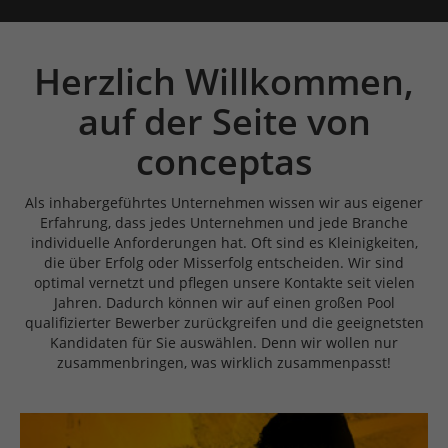
sich weitere Informationen anzeigen lassen und
so nur bestimmte Cookies auswählen.
Herzlich Willkommen,
Alle akzeptieren
Speichern
auf der Seite von
Zurück
conceptas
Essenziell (1)
Essenzielle Cookies ermöglichen grundlegende
Funktionen und sind für die einwandfreie Funktion der
Als inhabergeführtes Unternehmen wissen wir aus eigener
Website erforderlich.
Erfahrung, dass jedes Unternehmen und jede Branche
Cookie-Informationen anzeigen
individuelle Anforderungen hat. Oft sind es Kleinigkeiten,
die über Erfolg oder Misserfolg entscheiden. Wir sind
Funktionale Cookies (2)
optimal vernetzt und pflegen unsere Kontakte seit vielen
Jahren. Dadurch können wir auf einen großen Pool
Mit Tools von externen Anbietern wie z.B. Youtube oder
qualifizierter Bewerber zurückgreifen und die geeignetsten
GoogleMaps möchten wir unseren Besuchern einen
Kandidaten für Sie auswählen. Denn wir wollen nur
Mehrwert bieten.
zusammenbringen, was wirklich zusammenpasst!
Cookie-Informationen anzeigen
Marketing Cookies (1)
Marketing-Cookies werden von Drittanbietern oder