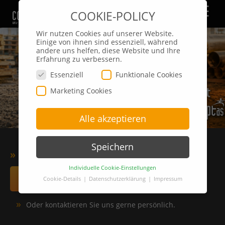
☰
COOKIE-POLICY
Wir nutzen Cookies auf unserer Website.
Einige von ihnen sind essenziell, während
andere uns helfen, diese Website und Ihre
Erfahrung zu verbessern.
Essenziell
Funktionale Cookies
Marketing Cookies
Alle akzeptieren
Speichern
»
Finden Sie hier Ihren Traumjob...
Individuelle Cookie-Einstellungen
Zur Jobbörse
Cookie-Details
Datenschutzerklärung
Impressum
Datenschutzeinstellungen
»
Oder kontaktieren Sie uns gerne persönlich.
Hier finden Sie eine Übersicht über alle
verwendeten Cookies. Sie können Ihre
Einwilligung zu ganzen Kategorien geben oder