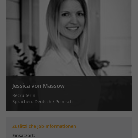
sich weitere Informationen anzeigen lassen und
so nur bestimmte Cookies auswählen.
Alle akzeptieren
Speichern
Zurück
Essenziell (1)
Essenzielle Cookies ermöglichen grundlegende
Funktionen und sind für die einwandfreie Funktion der
Website erforderlich.
Cookie-Informationen anzeigen
Jessica von Massow
Funktionale Cookies (2)
Recruiterin
Mit Tools von externen Anbietern wie z.B. Youtube oder
Sprachen: Deutsch / Polnisch
GoogleMaps möchten wir unseren Besuchern einen
Mehrwert bieten.
Cookie-Informationen anzeigen
Marketing Cookies (1)
Zusätzliche Job-Informationen
Einsatzort:
Marketing-Cookies werden von Drittanbietern oder