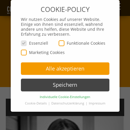
☰
COOKIE-POLICY
Wir nutzen Cookies auf unserer Website.
Einige von ihnen sind essenziell, während
andere uns helfen, diese Website und Ihre
Erfahrung zu verbessern.
Essenziell
Funktionale Cookies
Marketing Cookies
Alle akzeptieren
Speichern
Individuelle Cookie-Einstellungen
Cookie-Details
Datenschutzerklärung
Impressum
>>
Ihr Ansprechpartner
Datenschutzeinstellungen
Hier finden Sie eine Übersicht über alle
verwendeten Cookies. Sie können Ihre
Einwilligung zu ganzen Kategorien geben oder