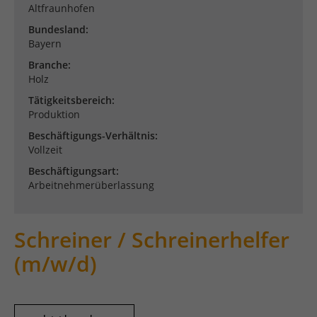
Altfraunhofen
Publishern verwendet, um personalisierte Werbung
anzuzeigen. Sie tun dies, indem sie Besucher über
Bundesland:
Websites hinweg verfolgen.
Bayern
Cookie-Informationen anzeigen
Branche:
Datenschutzerklärung
Impressum
Holz
Tätigkeitsbereich:
Produktion
Beschäftigungs-Verhältnis:
Vollzeit
Beschäftigungsart:
Arbeitnehmerüberlassung
Schreiner / Schreinerhelfer
(m/w/d)