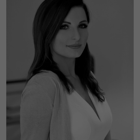
sich weitere Informationen anzeigen lassen und
so nur bestimmte Cookies auswählen.
Alle akzeptieren
Speichern
Zurück
Essenziell (1)
Essenzielle Cookies ermöglichen grundlegende
Funktionen und sind für die einwandfreie Funktion der
Website erforderlich.
Cookie-Informationen anzeigen
Funktionale Cookies (2)
Mit Tools von externen Anbietern wie z.B. Youtube oder
GoogleMaps möchten wir unseren Besuchern einen
Mehrwert bieten.
Cookie-Informationen anzeigen
Marketing Cookies (1)
Marketing-Cookies werden von Drittanbietern oder