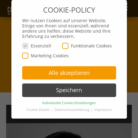
☰
COOKIE-POLICY
Wir nutzen Cookies auf unserer Website.
Einige von ihnen sind essenziell, während
andere uns helfen, diese Website und Ihre
Erfahrung zu verbessern.
Essenziell
Funktionale Cookies
Marketing Cookies
Alle akzeptieren
Speichern
Individuelle Cookie-Einstellungen
Cookie-Details
Datenschutzerklärung
Impressum
>>
Ihr Ansprechpartner
Datenschutzeinstellungen
Hier finden Sie eine Übersicht über alle
verwendeten Cookies. Sie können Ihre
Einwilligung zu ganzen Kategorien geben oder