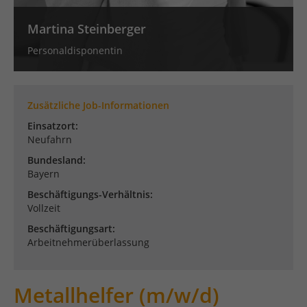
Publishern verwendet, um personalisierte Werbung
anzuzeigen. Sie tun dies, indem sie Besucher über
Martina Steinberger
Websites hinweg verfolgen.
Cookie-Informationen anzeigen
Personaldisponentin
Datenschutzerklärung
Impressum
Zusätzliche Job-Informationen
Einsatzort:
Neufahrn
Bundesland:
Bayern
Beschäftigungs-Verhältnis:
Vollzeit
Beschäftigungsart:
Arbeitnehmerüberlassung
Metallhelfer (m/w/d)