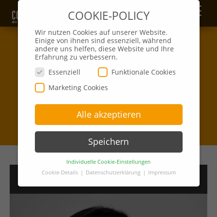
☰
COOKIE-POLICY
Wir nutzen Cookies auf unserer Website.
Einige von ihnen sind essenziell, während
andere uns helfen, diese Website und Ihre
Erfahrung zu verbessern.
Essenziell
Funktionale Cookies
Marketing Cookies
Alle akzeptieren
Speichern
Individuelle Cookie-Einstellungen
Cookie-Details
Datenschutzerklärung
Impressum
>>
Ihr Ansprechpartner
Datenschutzeinstellungen
Hier finden Sie eine Übersicht über alle
verwendeten Cookies. Sie können Ihre
Einwilligung zu ganzen Kategorien geben oder