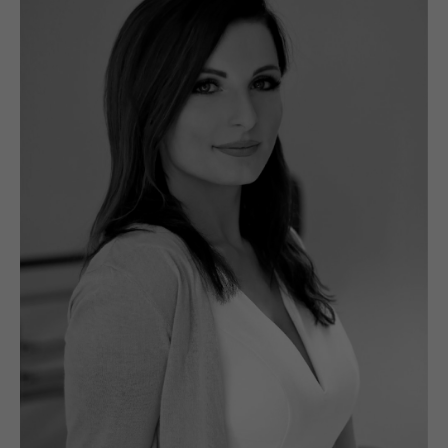
sich weitere Informationen anzeigen lassen und
so nur bestimmte Cookies auswählen.
Alle akzeptieren
Speichern
Zurück
Essenziell (1)
Essenzielle Cookies ermöglichen grundlegende
Funktionen und sind für die einwandfreie Funktion der
Website erforderlich.
Cookie-Informationen anzeigen
Funktionale Cookies (2)
Mit Tools von externen Anbietern wie z.B. Youtube oder
GoogleMaps möchten wir unseren Besuchern einen
Mehrwert bieten.
Cookie-Informationen anzeigen
Marketing Cookies (1)
Marketing-Cookies werden von Drittanbietern oder