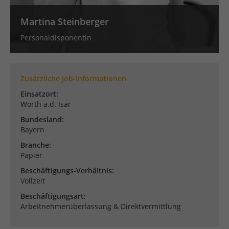
Publishern verwendet, um personalisierte Werbung
anzuzeigen. Sie tun dies, indem sie Besucher über
Martina Steinberger
Websites hinweg verfolgen.
Cookie-Informationen anzeigen
Personaldisponentin
Datenschutzerklärung
Impressum
Zusätzliche Job-Informationen
Einsatzort:
Wörth a.d. Isar
Bundesland:
Bayern
Branche:
Papier
Beschäftigungs-Verhältnis:
Vollzeit
Beschäftigungsart:
Arbeitnehmerüberlassung & Direktvermittlung